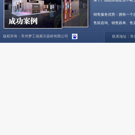
保了产品品质稳定且不断
销售服务优势：拥有一个
售前咨询、销售跟单、售
版权所有：常州梦工场展示器材有限公司
联系地址：常州市