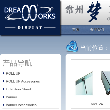
首页
关于我们
当前位置：
产品导航
ROLL UP
ROLL UP Accessories
Exhibition Stand
Banner
MW124
Banner Accessories