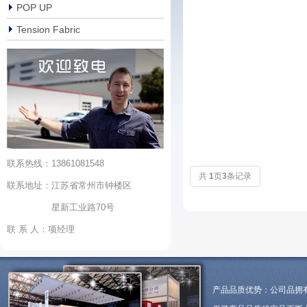
POP UP
Tension Fabric
联系热线：13861081548
共
1
页
3
条记录
联系地址：江苏省常州市钟楼区
星新工业路70号
联 系 人：项经理
产品品质优势：公司品拥