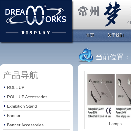
首页
关于我们
当前位置：
产品导航
ROLL UP
ROLL UP Accessories
Exhibition Stand
Banner
Lamps
Banner Accessories