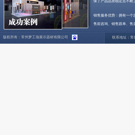
保了产品品质稳定且不断
销售服务优势：拥有一个
售前咨询、销售跟单、售
版权所有：常州梦工场展示器材有限公司
联系地址：常州市