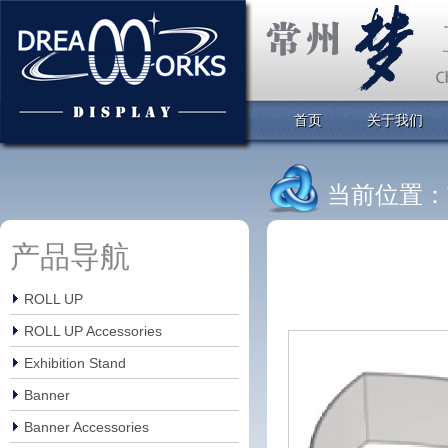
首页
关于我们
当前位置：
产品导航
ROLL UP
ROLL UP Accessories
Exhibition Stand
Banner
Banner Accessories