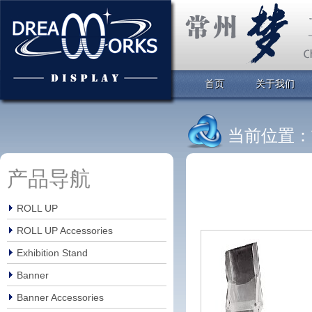
首页
关于我们
当前位置：
产品导航
ROLL UP
ROLL UP Accessories
Exhibition Stand
Banner
Banner Accessories